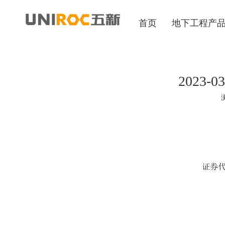
首页
地下工程产
2023
["wechat","weibo","qzone","douban","email"]