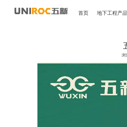
首页
地下工程产
浏
["wechat","weibo","qzone","douban","email"]