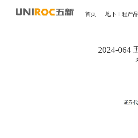
首页
地下工程产
2024-
["wechat","weibo","qzone","douban","email"]