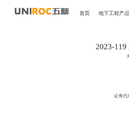
首页
地下工程产
2023-
["wechat","weibo","qzone","douban","email"]