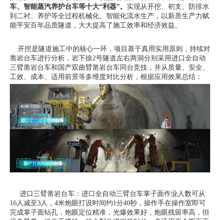
车、智能蒸汽养护台车等十大“利器”。
实现从开挖、初支、防排水
到二衬、养护等全过程机械化。智能化流水生产，以新质生产力赋
能平安百年品质隧道，大大提高了施工效率和经济效益。
开挖是隧道施工中的核心一环，项目基于真用实用原则，持续对
凿岩台车进行分析，岩下徐2号隧道左右两洞分别采用进口全自动
三臂凿岩台车和国产双曲臂凿岩台车同台竞技，并从质量、安全、
工效、成本、适用前景等多维度对比分析，根据应用效果总结：
进口三臂凿岩台车：进口全自动三臂台车掌子面作业人数可从
16人减至3人，4米炮眼打设时间约1分40秒，操作手在操作室即可
完成掌子面钻孔，炮眼定位精准，光爆效果好，炮眼残留率高，但