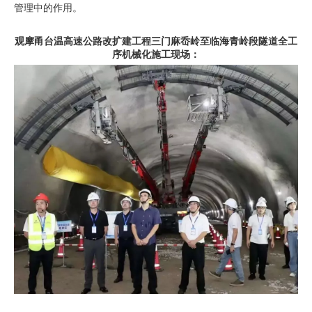
管理中的作用。
观摩甬台温高速公路改扩建工程三门
麻岙岭至临海青岭段隧道全工
序机械化施工现场：