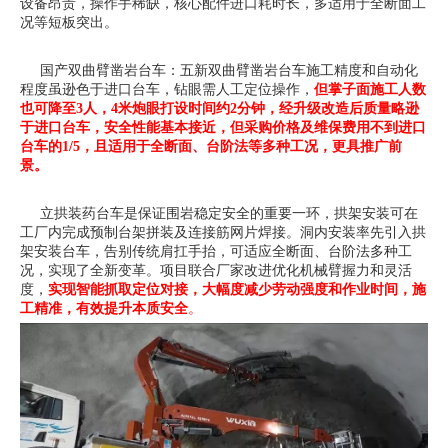
设备昂贵，操作手稀缺，核心配件进口耗时长，多适用于全断面工
况等短板突出。
国产双曲臂凿岩台车：五新双曲臂凿岩台车施工精度和自动化
程度虽逊色于进口台车，钻眼需人工定位操作，
但掌子面施工人数
也可降至3人，4米炮眼打设时间约2分钟，经升级改造后质量略逊
于进口台车，安全性能基本接近，但采购价格及维保费用不到进口
台车的1/5，且适用于全断面、台阶法等多种工况，更具推广前
景。
立拱装药台车是保证围岩稳定安全的重要一环，拱架安装可在
工厂内完成预制台架拼装及连接筋网片焊接。洞内安装率先引入拱
架安装台车，告别传统肩扛手抬，可适应全断面、台阶法多种工
况，实现了全新变革。项目联合厂家改进优化机械臂握力和灵活
度，
实现智能抓取定位对接，大幅度减少劳动强度和作业时间，施
工精准，有效提升本质安全
。