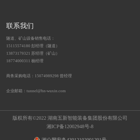
联系我们
隧道、矿山设备销售电话：
15115574180 彭经理（隧道）
13873179321 苏经理（矿山）
18774000311 杨经理
商务采购电话：15074989298 曾经理
企业邮箱：tunnel@hn-wuxin.com
版权所有©2022 湖南五新智能装备集团股份有限公司
湘ICP备12002948号-8
湘公网安备43012102001291号