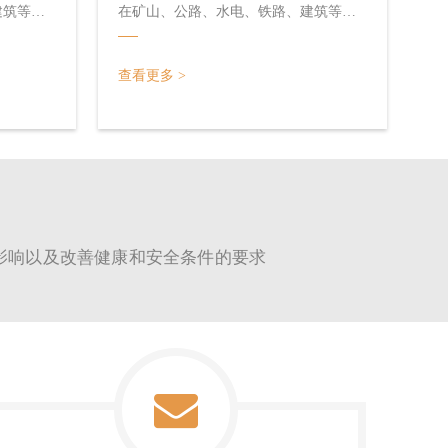
建筑等领
在矿山、公路、水电、铁路、建筑等领
用来直接
域的工程施工中不可或缺，是用来直接
钻凿出炮
开采石料的工具，它在岩层上钻凿出炮
，从而完
眼，以便放入炸药去炸开岩石，从而完
查看更多 >
此外，凿
成开采石料或其它石方工程。此外，凿
碎混凝土
岩机也可改作破坏器，用来破碎混凝土
之类的坚硬层。
善健康和安全条件的要求​​​​​​​