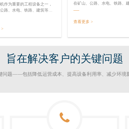
在矿山、公路、水电、铁路、
机作为重要的工程设备之一，
域的工程施工中不可或缺，是
公路、水电、铁路、建筑等领
开采石料的工具，它在岩层上
施工中不可或缺，是用来直接
眼，以便放入炸药去炸开岩石
查看更多 >
的工具，它在岩层上钻凿出炮
成开采石料或其它石方工程。
放入炸药去炸开岩石，从而完
 >
岩机也可改作破坏器，用来破
料或其它石方工程。此外，凿
之类的坚硬层。
改作破坏器，用来破碎混凝土
硬层。
旨在解决客户的关键问题​​​​​​​
题——包括降低运营成本、提高设备利用率、减少环境影响以及改