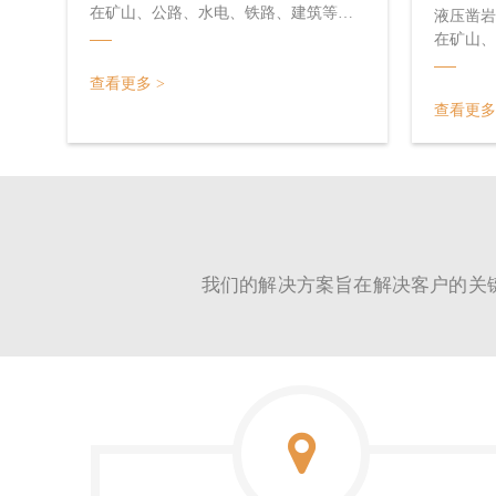
在矿山、公路、水电、铁路、建筑等领
液压凿岩
域的工程施工中不可或缺，是用来直接
在矿山、
开采石料的工具，它在岩层上钻凿出炮
域的工程
眼，以便放入炸药去炸开岩石，从而完
查看更多 >
开采石料
成开采石料或其它石方工程。此外，凿
眼，以便
查看更多
岩机也可改作破坏器，用来破碎混凝土
成开采石
之类的坚硬层。
岩机也可
之类的坚
我们的解决方案旨在解决客户的关键问