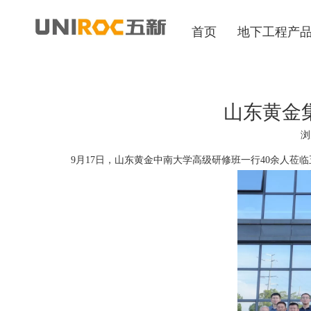
首页
地下工程产
山东黄金
浏
["wechat","weibo","qzone","douban","email"]
9月17日，山东黄金中南大学高级研修班一行40余人莅