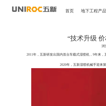
首页
地下工程产
“技术升级 
浏
["wechat","weibo","qzone","douban","email"]
2011年，五新研发出国内首台车载式湿喷机，9年来，
2020年，五新湿喷机械手迎来第6