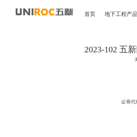
首页
地下工程产
2023-10
["wechat","weibo","qzone","douban","email"]