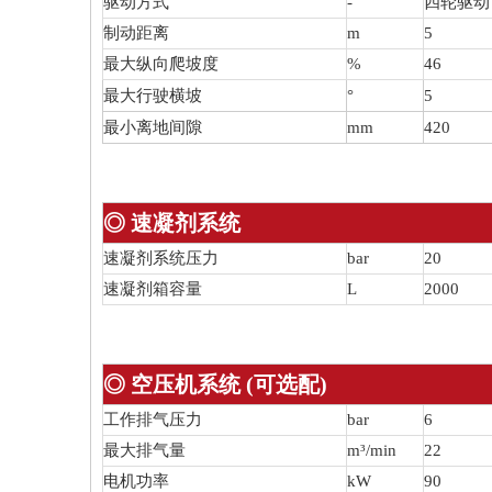
驱动方式
-
四轮驱动
制动距离
m
5
最大纵向爬坡度
%
46
最大行驶横坡
°
5
最小离地间隙
mm
420
◎ 速凝剂系统
速凝剂系统压力
bar
20
速凝剂箱容量
L
2000
◎ 空压机系统 (可选配)
工作排气压力
bar
6
最大排气量
m³/min
22
电机功率
kW
90