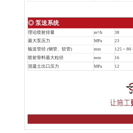
◎ 泵送系统
理论喷射排量
m³/h
38
最大泵压力
MPa
23
输送管径 (钢管、软管)
mm
125 ~ 8
喷射骨料最大粒径
mm
16
混凝土出口压力
MPa
12