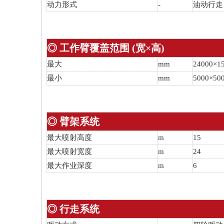
动力形式
-
油动行走
◎ 工作臂覆盖范围 (宽×高)
最大
mm
24000×1
最小
mm
5000×50
◎ 臂架系统
最大喷射高度
m
15
最大喷射宽度
m
24
最大作业深度
m
6
◎ 行走系统