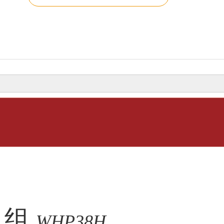
机组
WHP38H