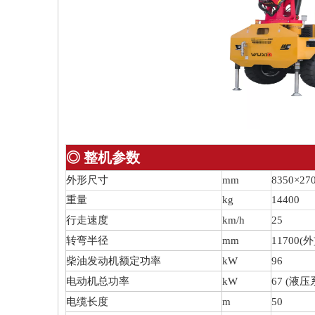
◎ 整机参数
外形尺寸
mm
8350×27
重量
kg
14400
行走速度
km/h
25
转弯半径
mm
11700(外)
柴油发动机额定功率
kW
96
电动机总功率
kW
67 (液
电缆长度
m
50